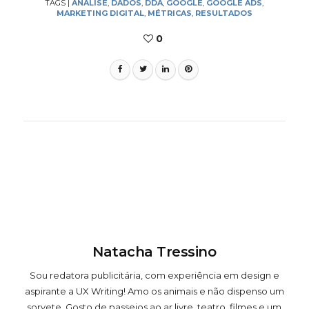
TAGS
|
ANÁLISE
,
DADOS
,
DDA
,
GOOGLE
,
GOOGLE ADS
,
MARKETING DIGITAL
,
MÉTRICAS
,
RESULTADOS
0
Natacha Tressino
Sou redatora publicitária, com experiência em design e
aspirante a UX Writing! Amo os animais e não dispenso um
sorvete. Gosto de passeios ao ar livre, teatro, filmes e um