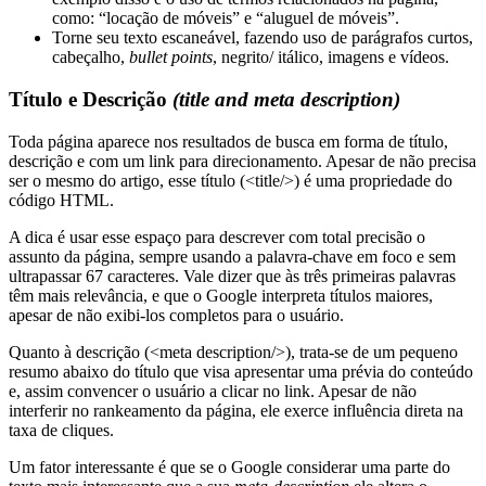
como: “locação de móveis” e “aluguel de móveis”.
Torne seu texto escaneável, fazendo uso de parágrafos curtos,
cabeçalho,
bullet points
, negrito/ itálico, imagens e vídeos.
Título e Descrição
(title and meta description)
Toda página aparece nos resultados de busca em forma de título,
descrição e com um link para direcionamento. Apesar de não precisa
ser o mesmo do artigo, esse título (<title/>) é uma propriedade do
código HTML.
A dica é usar esse espaço para descrever com total precisão o
assunto da página, sempre usando a palavra-chave em foco e sem
ultrapassar 67 caracteres. Vale dizer que às três primeiras palavras
têm mais relevância, e que o Google interpreta títulos maiores,
apesar de não exibi-los completos para o usuário.
Quanto à descrição (<meta description/>), trata-se de um pequeno
resumo abaixo do título que visa apresentar uma prévia do conteúdo
e, assim convencer o usuário a clicar no link. Apesar de não
interferir no rankeamento da página, ele exerce influência direta na
taxa de cliques.
Um fator interessante é que se o Google considerar uma parte do