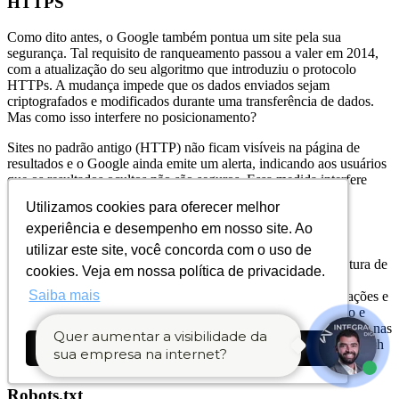
HTTPS
Como dito antes, o Google também pontua um site pela sua
segurança. Tal requisito de ranqueamento passou a valer em 2014,
com a atualização do seu algoritmo que introduziu o protocolo
HTTPs. A mudança impede que os dados enviados sejam
criptografados e modificados durante uma transferência de dados.
Mas como isso interfere no posicionamento?
Sites no padrão antigo (HTTP) não ficam visíveis na página de
resultados e o Google ainda emite um alerta, indicando aos usuários
que os resultados ocultos não são seguros. Essa medida interfere
diretamente no número de acessos, entre outras métricas.
Utilizamos cookies para oferecer melhor
Utilizamos cookies para oferecer melhor
Sitemap
experiência e desempenho em nosso site. Ao
experiência e desempenho em nosso site. Ao
utilizar este site, você concorda com o uso de
utilizar este site, você concorda com o uso de
Sitemap (mapa do site) é um arquivo que contém toda a estrutura de
cookies. Veja em nossa política de privacidade.
cookies. Veja em nossa política de privacidade.
páginas e links de um site. Sua função é ajudar os robôs dos
Saiba mais
Saiba mais
buscadores a entender como ele está organizado, suas atualizações e
quais páginas precisam ser indexadas. Geralmente ele é criado e
utilizado no formato XML. O ideal é enviar o sitemap de um site nas
Quer aumentar a visibilidade da
ferramentas de webmasters dos buscadores, como o Google Search
Ok, entendi!
Ok, entendi!
sua empresa na internet?
Console e o Bing Webmaster.
Robots.txt