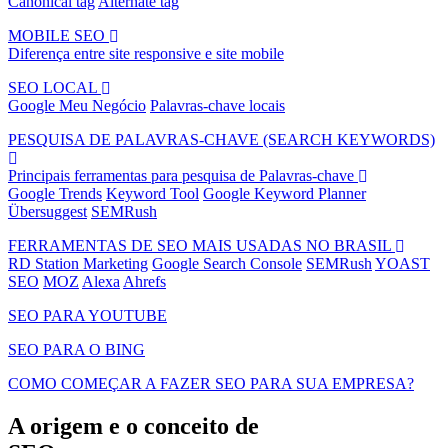
Canonical tag
Alternate tag
MOBILE SEO
Diferença entre site responsive e site mobile
SEO LOCAL
Google Meu Negócio
Palavras-chave locais
PESQUISA DE PALAVRAS-CHAVE (SEARCH KEYWORDS)
Principais ferramentas para pesquisa de Palavras-chave
Google Trends
Keyword Tool
Google Keyword Planner
Übersuggest
SEMRush
FERRAMENTAS DE SEO MAIS USADAS NO BRASIL
RD Station Marketing
Google Search Console
SEMRush
YOAST
SEO
MOZ
Alexa
Ahrefs
SEO PARA YOUTUBE
SEO PARA O BING
COMO COMEÇAR A FAZER SEO PARA SUA EMPRESA?
A origem e o conceito de