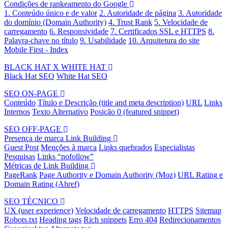
Condições de rankeamento do Google
1. Conteúdo único e de valor
2. Autoridade de página
3. Autoridade
do domínio (Domain Authority)
4. Trust Rank
5. Velocidade de
carregamento
6. Responsividade
7. Certificados SSL e HTTPS
8.
Palavra-chave no título
9. Usabilidade
10. Arquitetura do site
Mobile First - Index
BLACK HAT X WHITE HAT
Black Hat SEO
White Hat SEO
SEO ON-PAGE
Conteúdo
Título e Descrição (title and meta description)
URL
Links
Internos
Texto Alternativo
Posição 0 (featured snippet)
SEO OFF-PAGE
Presença de marca
Link Building
Guest Post
Menções à marca
Links quebrados
Especialistas
Pesquisas
Links “nofollow”
Métricas de Link Building
PageRank
Page Authority e Domain Authority (Moz)
URL Rating e
Domain Rating (Ahref)
SEO TÉCNICO
UX (user experience)
Velocidade de carregamento
HTTPS
Sitemap
Robots.txt
Heading tags
Rich snippets
Erro 404
Redirecionamentos