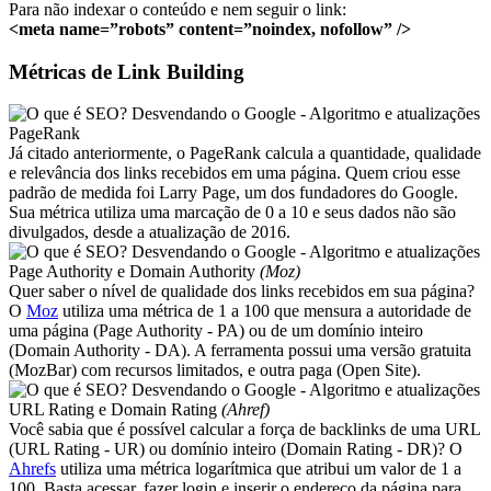
Para não indexar o conteúdo e nem seguir o link:
<meta name=”robots” content=”noindex, nofollow” />
Métricas de Link Building
PageRank
Já citado anteriormente, o PageRank calcula a quantidade, qualidade
e relevância dos links recebidos em uma página. Quem criou esse
padrão de medida foi Larry Page, um dos fundadores do Google.
Sua métrica utiliza uma marcação de 0 a 10 e seus dados não são
divulgados, desde a atualização de 2016.
Page Authority e Domain Authority
(Moz)
Quer saber o nível de qualidade dos links recebidos em sua página?
O
Moz
utiliza uma métrica de 1 a 100 que mensura a autoridade de
uma página (Page Authority - PA) ou de um domínio inteiro
(Domain Authority - DA). A ferramenta possui uma versão gratuita
(MozBar) com recursos limitados, e outra paga (Open Site).
URL Rating e Domain Rating
(Ahref)
Você sabia que é possível calcular a força de backlinks de uma URL
(URL Rating - UR) ou domínio inteiro (Domain Rating - DR)? O
Ahrefs
utiliza uma métrica logarítmica que atribui um valor de 1 a
100. Basta acessar, fazer login e inserir o endereço da página para