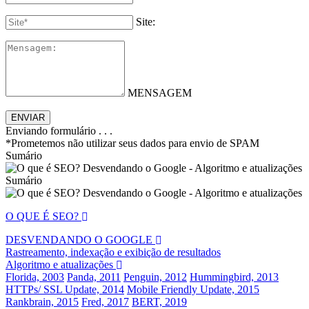
Site:
MENSAGEM
Enviando formulário
.
.
.
*Prometemos não utilizar seus dados para envio de SPAM
Sumário
Sumário
O QUE É SEO?
DESVENDANDO O GOOGLE
Rastreamento, indexação e exibição de resultados
Algoritmo e atualizações
Florida, 2003
Panda, 2011
Penguin, 2012
Hummingbird, 2013
HTTPs/ SSL Update, 2014
Mobile Friendly Update, 2015
Rankbrain, 2015
Fred, 2017
BERT, 2019