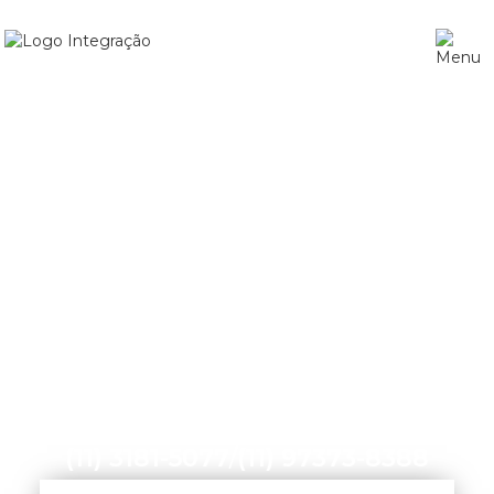
Home
»
Agência de Marketing Digital em Itu
(11) 3181-5077
/
(11) 97373-8388