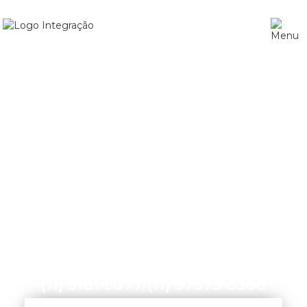
Home
»
Agência de Marketing Digital em Pinheiros
(11) 3181-5077
/
(11) 97373-8388