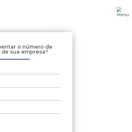
-5077
/
(11) 97373-8388