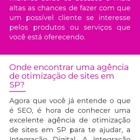
altas as chances de fazer com que
um possível cliente se interesse
pelos produtos ou serviços que
você está oferecendo.
Onde encontrar uma agência
de otimização de sites em
SP?
Agora que você já entende o que
é SEO, é hora de conhecer uma
excelente
agência de otimização
de sites em SP
para te ajudar, a
Integração Digital. A Integração