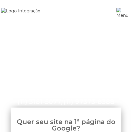
Home
»
Agência de Otimização de Sites em SP
(11) 3181-5077
/
(11) 97373-8388