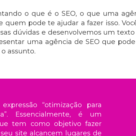
untando o que é o SEO, o que uma
agê
 quem pode te ajudar a fazer isso. Você
ssas dúvidas e desenvolvemos um texto pa
sentar uma agência de SEO que pode a
 o assunto.
expressão “otimização para
a”. Essencialmente, é um
que tem como objetivo fazer
seu site alcancem lugares de