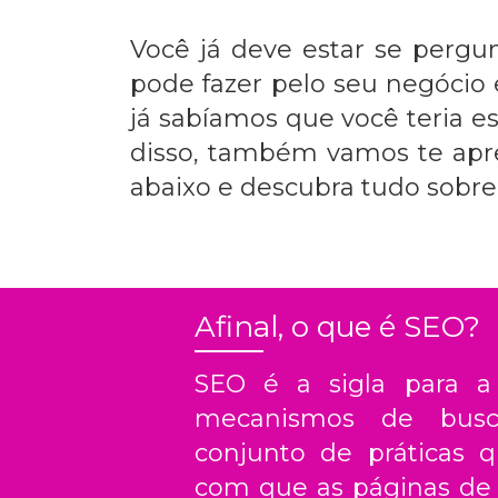
Você já deve estar se perg
pode fazer pelo seu negócio e
já sabíamos que você teria e
disso, também vamos te apre
abaixo e descubra tudo sobre
Afinal, o que é SEO?
SEO é a sigla para a 
mecanismos de busc
conjunto de práticas 
com que as páginas de 