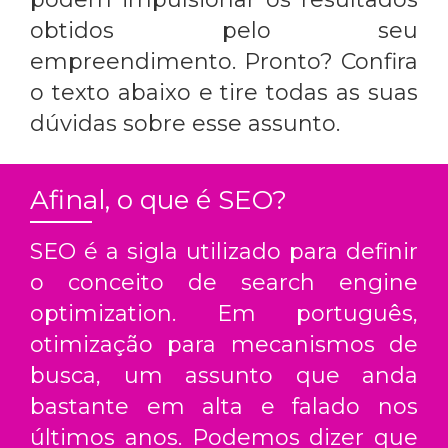
obtidos pelo seu
empreendimento. Pronto? Confira
o texto abaixo e tire todas as suas
dúvidas sobre esse assunto.
Afinal, o que é SEO?
SEO é a sigla utilizado para definir
o conceito de search engine
optimization. Em português,
otimização para mecanismos de
busca, um assunto que anda
bastante em alta e falado nos
últimos anos. Podemos dizer que