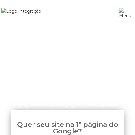
Home
»
Agência de SEO na Zona Oeste
(11) 3181-5077
/
(11) 97373-8388