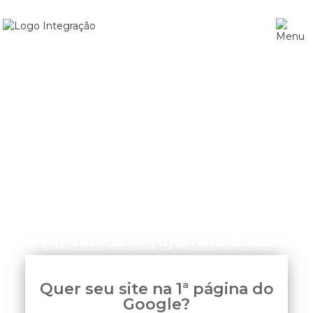
Home
»
Como Colocar Minha Empresa no Google
(11) 3181-5077
/
(11) 97373-8388