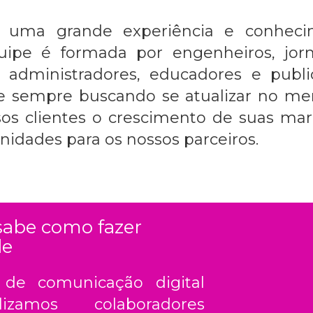
ui uma grande experiência e conhe
quipe é formada por engenheiros, jorn
co, administradores, educadores e pub
 sempre buscando se atualizar no merc
sos clientes o crescimento de suas ma
nidades para os nossos parceiros.
 sabe como fazer
le
e comunicação digital
lizamos colaboradores