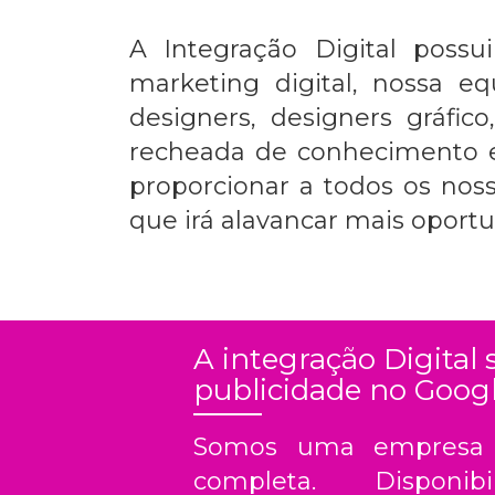
A Integração Digital poss
marketing digital, nossa e
designers, designers gráfi
recheada de conhecimento e
proporcionar a todos os nos
que irá alavancar mais oportu
A integração Digital
publicidade no Goog
Somos uma empresa d
completa. Disponibi