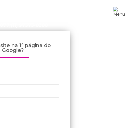
-5077
/
(11) 97373-8388