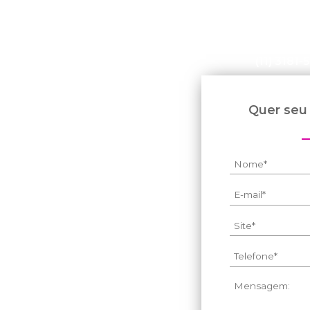
(11) 3181
le