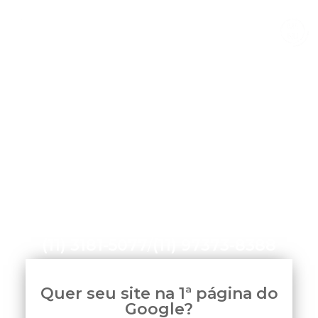
Home
»
Consultoria em SEO - Seu site em 1º lugar!
(11) 3181-5077
/
(11) 97373-8388