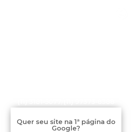
Home
»
Otimização de Sites em Goiânia
(11) 3181-5077
/
(11) 97373-8388