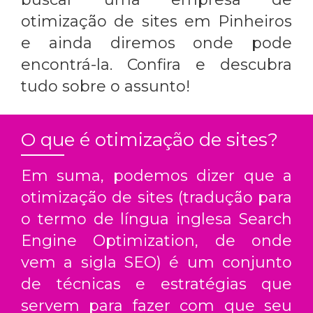
otimização de sites em Pinheiros
e ainda diremos onde pode
encontrá-la. Confira e descubra
tudo sobre o assunto!
O que é otimização de sites?
Em suma, podemos dizer que a
otimização de sites (tradução para
o termo de língua inglesa Search
Engine Optimization, de onde
vem a sigla SEO) é um conjunto
de técnicas e estratégias que
servem para fazer com que seu