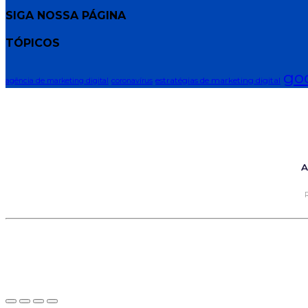
SIGA NOSSA PÁGINA
TÓPICOS
go
estratégias de marketing digital
agência de marketing digital
coronavírus
A