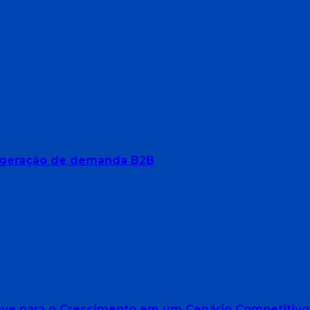
ara geração de demanda B2B
Chave para o Crescimento em um Cenário Competitivo