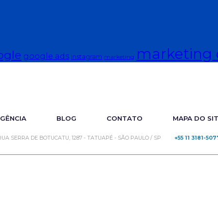
marketing d
ogle
google ads
Instagram
marketing
GÊNCIA
BLOG
CONTATO
MAPA DO SI
RUA SERRA DE BOTUCATU, 1287 - TATUAPÉ - SÃO PAULO / SP
+55 11 3181-507