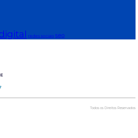
igital
seo
redes sociais
TE
7
Todos os Direitos Reservados