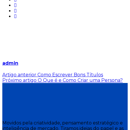
admin
Artigo anterior
Como Escrever Bons Títulos
Próximo artigo
O Que é e Como Criar uma Persona?
Movidos pela criatividade, pensamento estratégico e
inteligência de mercado. Tiramos ideias do papel e as