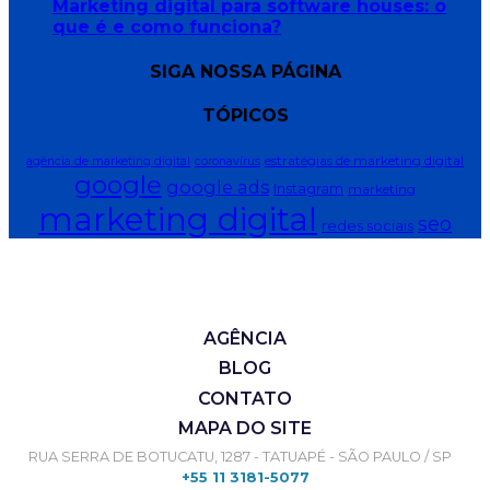
Marketing digital para software houses: o
que é e como funciona?
SIGA NOSSA PÁGINA
TÓPICOS
estratégias de marketing digital
agência de marketing digital
coronavírus
google
google ads
Instagram
marketing
marketing digital
seo
redes sociais
AGÊNCIA
BLOG
CONTATO
MAPA DO SITE
RUA SERRA DE BOTUCATU, 1287 - TATUAPÉ - SÃO PAULO / SP
+55 11 3181-5077