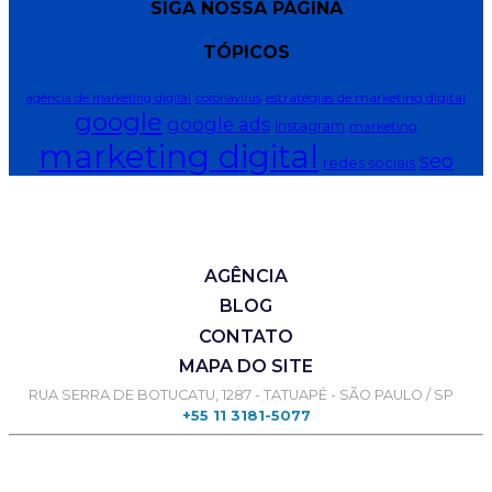
SIGA NOSSA PÁGINA
TÓPICOS
estratégias de marketing digital
agência de marketing digital
coronavírus
google
google ads
Instagram
marketing
marketing digital
seo
redes sociais
AGÊNCIA
BLOG
CONTATO
MAPA DO SITE
RUA SERRA DE BOTUCATU, 1287 - TATUAPÉ - SÃO PAULO / SP
+55 11 3181-5077