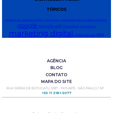
TÓPICOS
estratégias de marketing digital
agência de marketing digital
coronavírus
google
google ads
Instagram
marketing
marketing digital
seo
redes sociais
AGÊNCIA
BLOG
CONTATO
MAPA DO SITE
RUA SERRA DE BOTUCATU, 1287 - TATUAPÉ - SÃO PAULO / SP
+55 11 3181-5077