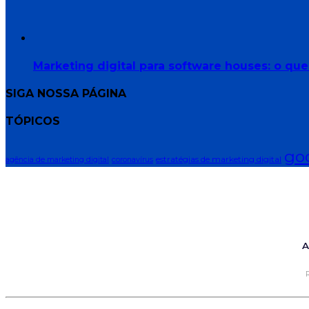
Marketing digital para software houses: o qu
SIGA NOSSA PÁGINA
TÓPICOS
go
estratégias de marketing digital
agência de marketing digital
coronavírus
A