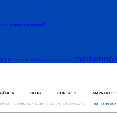
e é e como funciona?
marketing d
ogle
google ads
Instagram
marketing
GÊNCIA
BLOG
CONTATO
MAPA DO SI
RUA SERRA DE BOTUCATU, 1287 - TATUAPÉ - SÃO PAULO / SP
+55 11 3181-507