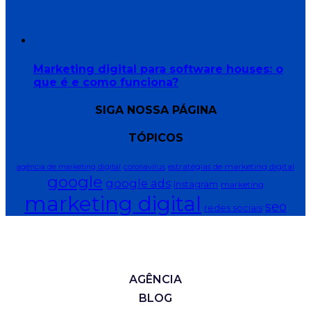
Marketing digital para software houses: o
que é e como funciona?
SIGA NOSSA PÁGINA
TÓPICOS
estratégias de marketing digital
agência de marketing digital
coronavírus
google
google ads
Instagram
marketing
marketing digital
seo
redes sociais
AGÊNCIA
BLOG