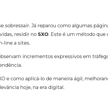
ra se sobressair. Já reparou como algumas pá
idas, residir no
SXO
. Este é um método que
-line a sites.
servam incrementos expressivos em tráfego
endência.
SXO e como aplicá-lo de maneira ágil, melhora
vância hoje, na era digital.