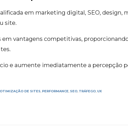
lificada em marketing digital, SEO, design, 
u site.
 em vantagens competitivas, proporcionando a
tes.
ócio e aumente imediatamente a percepção pos
OTIMIZAÇÃO DE SITES
,
PERFORMANCE
,
SEO
,
TRÁFEGO
,
UX