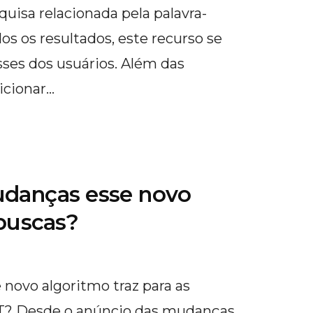
quisa relacionada pela palavra-
os os resultados, este recurso se
sses dos usuários. Além das
icionar…
udanças esse novo
 buscas?
novo algoritmo traz para as
RT? Desde o anúncio das mudanças