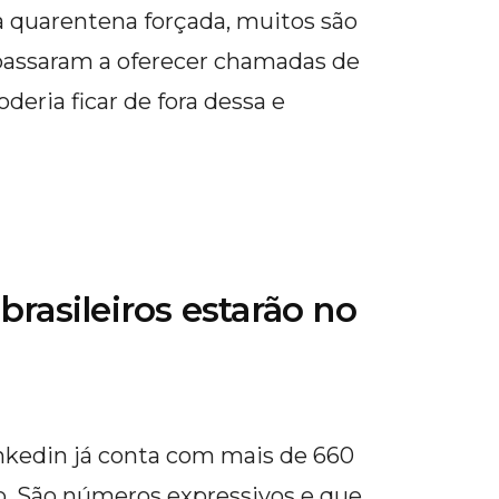
 quarentena forçada, muitos são
 passaram a oferecer chamadas de
deria ficar de fora dessa e
brasileiros estarão no
nkedin já conta com mais de 660
. São números expressivos e que