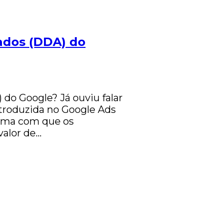
ados (DDA) do
do Google? Já ouviu falar
troduzida no Google Ads
orma com que os
valor de…