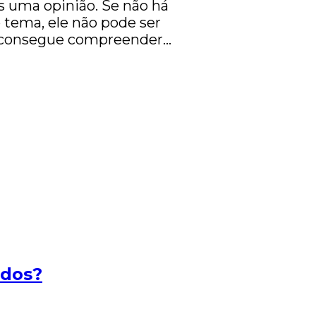
s uma opinião. Se não há
tema, ele não pode ser
cê consegue compreender…
ados?