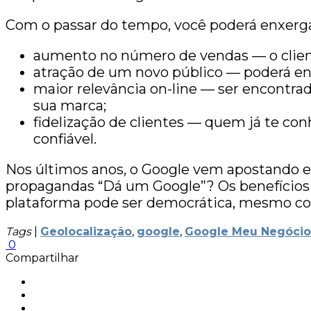
Com o passar do tempo, você poderá enxerga
aumento no número de vendas — o client
atração de um novo público — poderá en
maior relevância on-line — ser encontrad
sua marca;
fidelização de clientes — quem já te co
confiável.
Nos últimos anos, o Google vem apostando e
propagandas “Dá um Google”? Os benefício
plataforma pode ser democrática, mesmo c
Tags
|
Geolocalização
,
google
,
Google Meu Negócio
0
Compartilhar