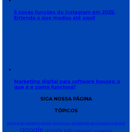
5 novas funções do Instagram em 2025:
Entenda o que mudou até aqui!
Marketing digital para software houses: o
que é e como funciona?
SIGA NOSSA PÁGINA
TÓPICOS
estratégias de marketing digital
agência de marketing digital
coronavírus
google
google ads
Instagram
marketing