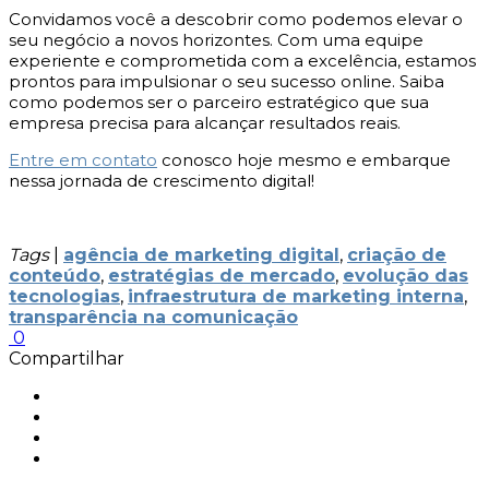
Convidamos você a descobrir como podemos elevar o
seu negócio a novos horizontes. Com uma equipe
experiente e comprometida com a excelência, estamos
prontos para impulsionar o seu sucesso online. Saiba
como podemos ser o parceiro estratégico que sua
empresa precisa para alcançar resultados reais.
Entre em contato
conosco hoje mesmo e embarque
nessa jornada de crescimento digital!
Tags
|
agência de marketing digital
,
criação de
conteúdo
,
estratégias de mercado
,
evolução das
tecnologias
,
infraestrutura de marketing interna
,
transparência na comunicação
0
Compartilhar